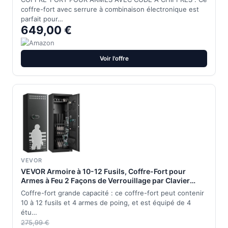
28 l, 60 kg, Magno M 520 E
coffre-fort avec serrure à combinaison électronique est
parfait pour…
649,00 €
Voir l'offre
VEVOR
VEVOR Armoire à 10-12 Fusils, Coffre-Fort pour
Armes à Feu 2 Façons de Verrouillage par Clavier
Numérique et Clés, avec 4 Poches pour Pistolets et 3
Coffre-fort grande capacité : ce coffre-fort peut contenir
Supports Réglables, Domicile, Assemblage Requis
10 à 12 fusils et 4 armes de poing, et est équipé de 4
étu…
275,99 €