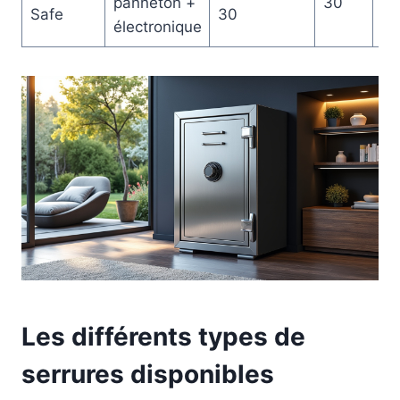
panneton +
30
4-
Safe
30
électronique
Les différents types de
serrures disponibles