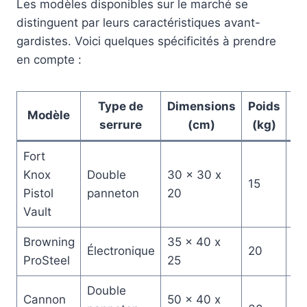
Les modèles disponibles sur le marché se
distinguent par leurs caractéristiques avant-
gardistes. Voici quelques spécificités à prendre
en compte :
Type de
Dimensions
Poids
Ca
Modèle
serrure
(cm)
(kg)
(
Fort
Knox
Double
30 x 30 x
15
1-
Pistol
panneton
20
Vault
Browning
35 x 40 x
Électronique
20
2-
ProSteel
25
Double
Cannon
50 x 40 x