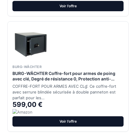
Voir l'offre
BURG-WÄCHTER
BURG-WÄCHTER Coffre-fort pour armes de poing
avec clé, Degré de résistance 0, Protection anti-
effraction EN 1143-1, Sécurité S2, Contrôlé VdS, 28 l,
COFFRE-FORT POUR ARMES AVEC CLɠ: Ce coffre-fort
60 kg, Magno M 520 S
avec serrure blindée sécurisée à double panneton est
parfait pour les…
599,00 €
Voir l'offre