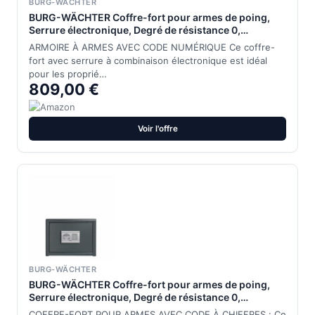
BURG-WÄCHTER
BURG-WÄCHTER Coffre-fort pour armes de poing,
Serrure électronique, Degré de résistance 0,
Antieffraction EN 1143-1, Sécurité S2, Contrôlé VdS,
ARMOIRE À ARMES AVEC CODE NUMÉRIQUE Ce coffre-
51 l, 80 kg, Magno M 540 E
fort avec serrure à combinaison électronique est idéal
pour les proprié…
809,00 €
Voir l'offre
BURG-WÄCHTER
BURG-WÄCHTER Coffre-fort pour armes de poing,
Serrure électronique, Degré de résistance 0,
Antieffraction EN 1143-1, Sécurité S2, Contrôlé VdS,
COFFRE-FORT POUR ARMES AVEC CODE À CHIFFRES : Ce