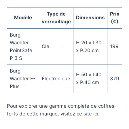
Type de
Prix
Modèle
Dimensions
verrouillage
(€)
Burg
Wächter
H.20 x l.30
Clé
199
PointSafe
x P.20 cm
P 3 S
Burg
H.50 x l.40
Wächter E-
Électronique
379
x P.40 cm
Plus
Pour explorer une gamme complète de coffres-
forts de cette marque, visitez ce
site ici
.