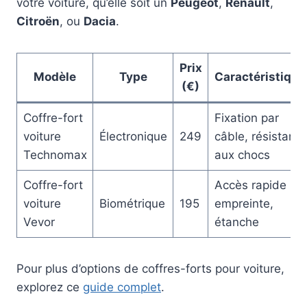
votre voiture, qu’elle soit un
Peugeot
,
Renault
,
Citroën
, ou
Dacia
.
Prix
Modèle
Type
Caractéristique
(€)
Coffre-fort
Fixation par
voiture
Électronique
249
câble, résistant
Technomax
aux chocs
Coffre-fort
Accès rapide pa
voiture
Biométrique
195
empreinte,
Vevor
étanche
Pour plus d’options de coffres-forts pour voiture,
explorez ce
guide complet
.