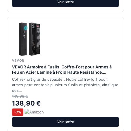
Voir l'offre
VEVOR
VEVOR Armoire à Fusils, Coffre-Fort pour Armes à
Feu en Acier Laminé à Froid Haute Résistance,
Déverrouillé par Clavier Numérique et Clé, avec
Coffre-fort grande capacité : Notre coffre-fort pour
Chargeur et Éclairage LED, pour Armes Longues
armes peut contenir plusieurs fusils et pistolets, ainsi que
Pistolets
des…
149,99 €
138,90 €
-7%
Voir l'offre