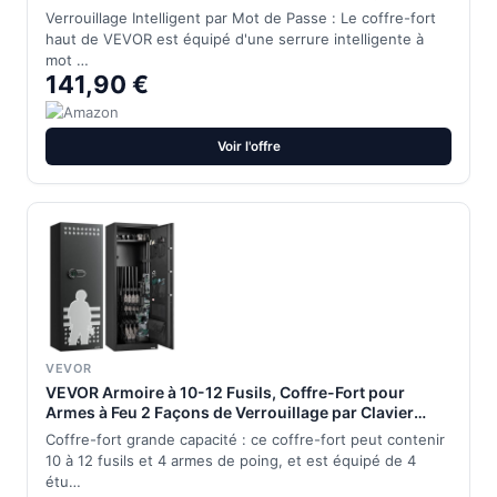
pour Armes à Feu à Accès Rapide avec Étagère
Verrouillage Intelligent par Mot de Passe : Le coffre-fort
Amovible, pour Fusils et Pistolets Domestiques
haut de VEVOR est équipé d'une serrure intelligente à
mot …
141,90 €
Voir l'offre
VEVOR
VEVOR Armoire à 10-12 Fusils, Coffre-Fort pour
Armes à Feu 2 Façons de Verrouillage par Clavier
Numérique et Clés, avec 4 Poches pour Pistolets et 3
Coffre-fort grande capacité : ce coffre-fort peut contenir
Supports Réglables, Domicile, Assemblage Requis
10 à 12 fusils et 4 armes de poing, et est équipé de 4
étu…