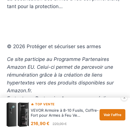
tant pour la protection…
© 2026 Protéger et sécuriser ses armes
Ce site participe au Programme Partenaires
Amazon EU. Celui-ci permet de percevoir une
rémunération grâce à la création de liens
hypertextes vers des produits disponibles sur
Amazon.fr.
×
En tant que Partenaire Amazon, nous réalisons
🔥 TOP VENTE
un bénéfice sur les achats remplissant les
VEVOR Armoire à 8-10 Fusils, Coffre-
conditions requises.
Voir l'offre
Fort pour Armes à Feu Ve…
216,90 €
229,99 €