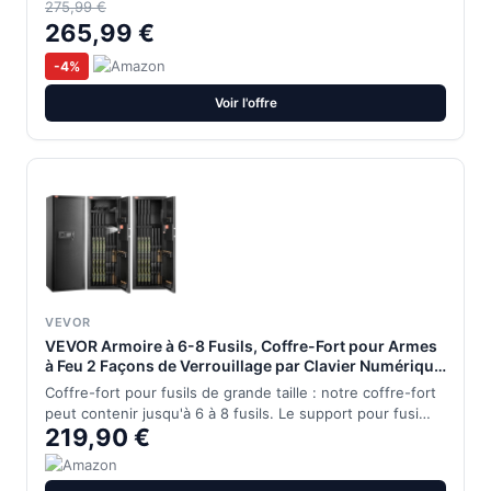
275,99 €
265,99 €
-4%
Voir l'offre
VEVOR
VEVOR Armoire à 6-8 Fusils, Coffre-Fort pour Armes
à Feu 2 Façons de Verrouillage par Clavier Numérique
et Clés, avec Étagère Amovible et Système d'Alarme,
Coffre-fort pour fusils de grande taille : notre coffre-fort
pour Sécurité Domicile, Assemblage Requis
peut contenir jusqu'à 6 à 8 fusils. Le support pour fusi…
219,90 €