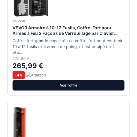
VEVOR
VEVOR Armoire à 10-12 Fusils, Coffre-Fort pour
Armes à Feu 2 Façons de Verrouillage par Clavier
Numérique et Clés, avec 4 Poches pour Pistolets et 3
Coffre-fort grande capacité : ce coffre-fort peut contenir
Supports Réglables, Domicile, Assemblage Requis
10 à 12 fusils et 4 armes de poing, et est équipé de 4
étu…
275,99 €
265,99 €
-4%
Voir l'offre